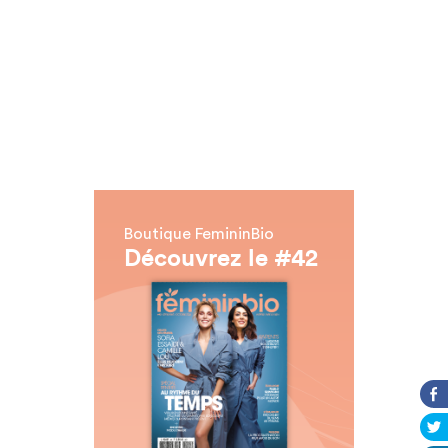
Boutique FemininBio
Découvrez le #42