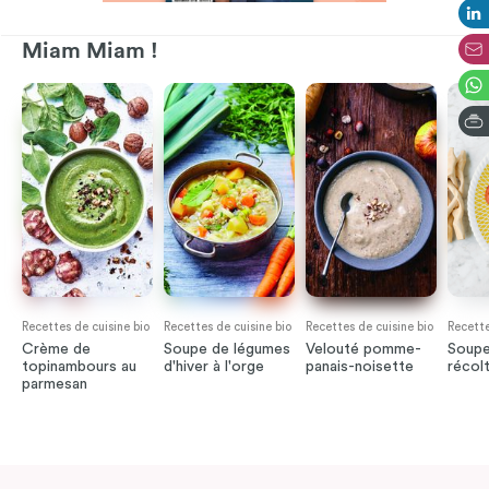
Miam Miam !
Recettes de cuisine bio
Recettes de cuisine bio
Recettes de cuisine bio
Recette
Crème de
Soupe de légumes
Velouté pomme-
Soupe
topinambours au
d'hiver à l'orge
panais-noisette
récolt
parmesan