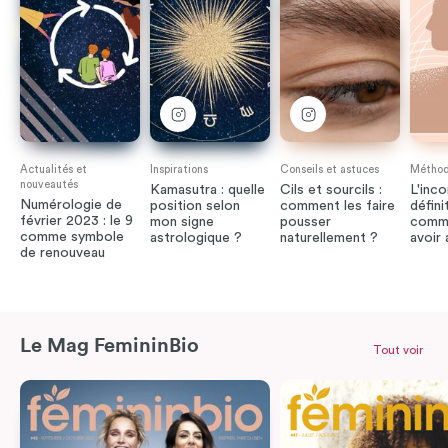
Actualités et
Inspirations
Conseils et astuces
Méthode
nouveautés
Kamasutra : quelle
Cils et sourcils :
L'inco
Numérologie de
position selon
comment les faire
défini
février 2023 : le 9
mon signe
pousser
comme
comme symbole
astrologique ?
naturellement ?
avoir
de renouveau
Le Mag FemininBio
Tout voir