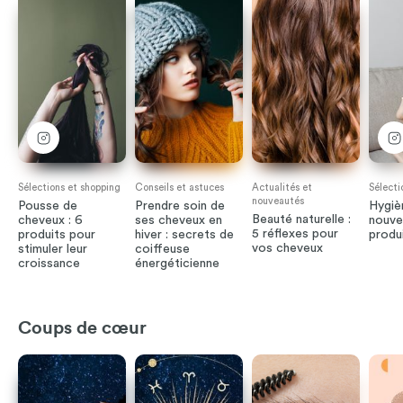
Sélections et shopping
Conseils et astuces
Actualités et
Sélecti
nouveautés
Pousse de
Prendre soin de
Hygiè
Beauté naturelle :
cheveux : 6
ses cheveux en
nouve
5 réflexes pour
produits pour
hiver : secrets de
produ
vos cheveux
stimuler leur
coiffeuse
croissance
énergéticienne
Coups de cœur