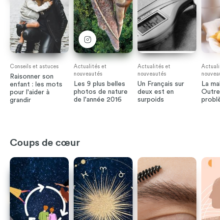
Conseils et astuces
Actualités et
Actualités et
Actuali
nouveautés
nouveautés
nouvea
Raisonner son
Les 9 plus belles
Un Français sur
La ma
enfant : les mots
photos de nature
deux est en
Outre
pour l'aider à
de l'année 2016
surpoids
probl
grandir
Coups de cœur