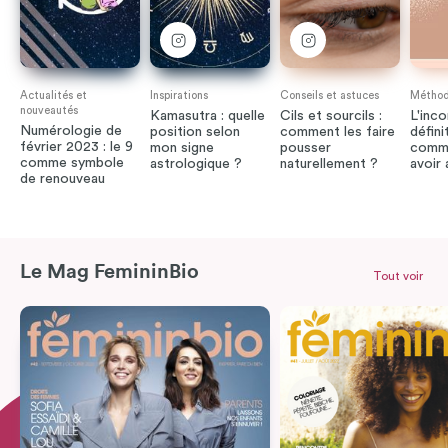
Actualités et
Inspirations
Conseils et astuces
Méthode
nouveautés
Kamasutra : quelle
Cils et sourcils :
L'inco
Numérologie de
position selon
comment les faire
défini
février 2023 : le 9
mon signe
pousser
comme
comme symbole
astrologique ?
naturellement ?
avoir
de renouveau
Le Mag FemininBio
Tout voir