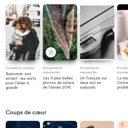
Conseils et astuces
Actualités et
Actualités et
Actuali
nouveautés
nouveautés
nouvea
Raisonner son
Les 9 plus belles
Un Français sur
La ma
enfant : les mots
photos de nature
deux est en
Outre
pour l'aider à
de l'année 2016
surpoids
probl
grandir
Coups de cœur