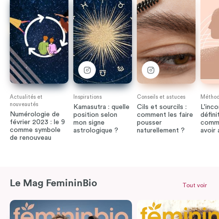
Actualités et
Inspirations
Conseils et astuces
Méthode
nouveautés
Kamasutra : quelle
Cils et sourcils :
L'inco
Numérologie de
position selon
comment les faire
défini
février 2023 : le 9
mon signe
pousser
comme
comme symbole
astrologique ?
naturellement ?
avoir
de renouveau
Le Mag FemininBio
Tout voir