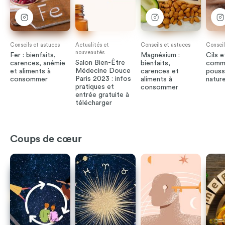
Conseils et astuces
Actualités et
Conseils et astuces
Conseil
nouveautés
Fer : bienfaits,
Magnésium :
Cils e
Salon Bien-Être
carences, anémie
bienfaits,
comme
Médecine Douce
et aliments à
carences et
pouss
Paris 2023 : infos
consommer
aliments à
natur
pratiques et
consommer
entrée gratuite à
télécharger
Coups de cœur