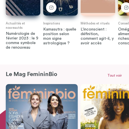
Actualités et
Inspirations
Méthodes et rituels
Conseil
nouveautés
Kamasutra : quelle
L'inconscient :
Oméga
Numérologie de
position selon
définition,
alimen
février 2023 : le 9
mon signe
comment agit-il, y
riches
comme symbole
astrologique ?
avoir accès
cons
de renouveau
Le Mag FemininBio
Tout voir