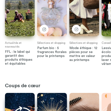
Actualités et
Sélections et shopping
Sélections et shopping
Conseil
nouveautés
Parfum bio : 5
Mode éthique : 12
Lessi
FFL : le label qui
fragrances florales
pièces pour se
écolo
garantit des
pour le printemps
mettre en valeur
produ
produits éthiques
au printemps
laver 
et équitables
vêtem
Coups de cœur