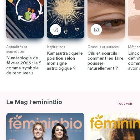
Actualités et
Inspirations
Conseils et astuces
Méthode
nouveautés
Kamasutra : quelle
Cils et sourcils :
L'inco
Numérologie de
position selon
comment les faire
défini
février 2023 : le 9
mon signe
pousser
comme
comme symbole
astrologique ?
naturellement ?
avoir
de renouveau
Le Mag FemininBio
Tout voir