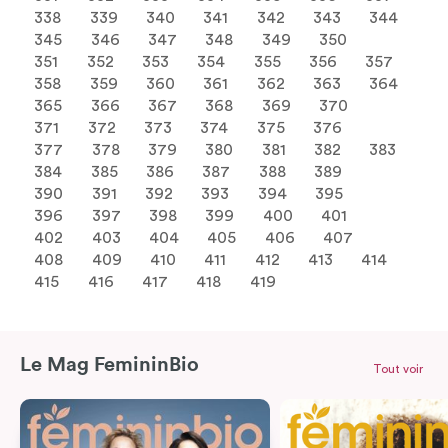
338
339
340
341
342
343
344
345
346
347
348
349
350
351
352
353
354
355
356
357
358
359
360
361
362
363
364
365
366
367
368
369
370
371
372
373
374
375
376
377
378
379
380
381
382
383
384
385
386
387
388
389
390
391
392
393
394
395
396
397
398
399
400
401
402
403
404
405
406
407
408
409
410
411
412
413
414
415
416
417
418
419
Le Mag FemininBio
Tout voir