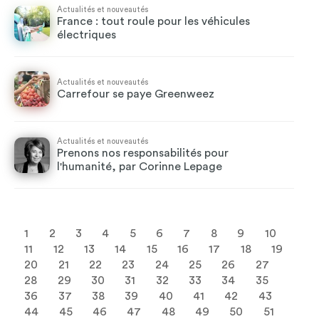
Actualités et nouveautés
France : tout roule pour les véhicules
électriques
Actualités et nouveautés
Carrefour se paye Greenweez
Actualités et nouveautés
Prenons nos responsabilités pour
l'humanité, par Corinne Lepage
1
2
3
4
5
6
7
8
9
10
11
12
13
14
15
16
17
18
19
20
21
22
23
24
25
26
27
28
29
30
31
32
33
34
35
36
37
38
39
40
41
42
43
44
45
46
47
48
49
50
51