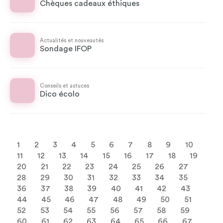
Chèques cadeaux éthiques
Actualités et nouveautés
Sondage IFOP
Conseils et astuces
Dico écolo
1
2
3
4
5
6
7
8
9
10
11
12
13
14
15
16
17
18
19
20
21
22
23
24
25
26
27
28
29
30
31
32
33
34
35
36
37
38
39
40
41
42
43
44
45
46
47
48
49
50
51
52
53
54
55
56
57
58
59
60
61
62
63
64
65
66
67