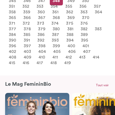
345
346
347
348
349
350
351
352
353
354
355
356
357
358
359
360
361
362
363
364
365
366
367
368
369
370
371
372
373
374
375
376
377
378
379
380
381
382
383
384
385
386
387
388
389
390
391
392
393
394
395
396
397
398
399
400
401
402
403
404
405
406
407
408
409
410
411
412
413
414
415
416
417
418
419
Le Mag FemininBio
Tout voir