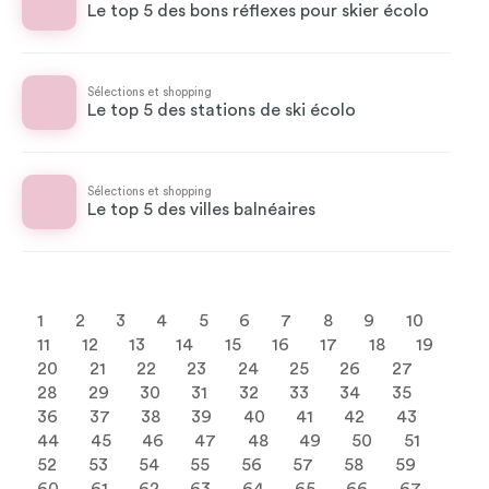
Le top 5 des bons réflexes pour skier écolo
Sélections et shopping
Le top 5 des stations de ski écolo
Sélections et shopping
Le top 5 des villes balnéaires
1
2
3
4
5
6
7
8
9
10
11
12
13
14
15
16
17
18
19
20
21
22
23
24
25
26
27
28
29
30
31
32
33
34
35
36
37
38
39
40
41
42
43
44
45
46
47
48
49
50
51
52
53
54
55
56
57
58
59