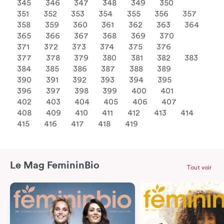
345
346
347
348
349
350
351
352
353
354
355
356
357
358
359
360
361
362
363
364
365
366
367
368
369
370
371
372
373
374
375
376
377
378
379
380
381
382
383
384
385
386
387
388
389
390
391
392
393
394
395
396
397
398
399
400
401
402
403
404
405
406
407
408
409
410
411
412
413
414
415
416
417
418
419
Le Mag FemininBio
Tout voir