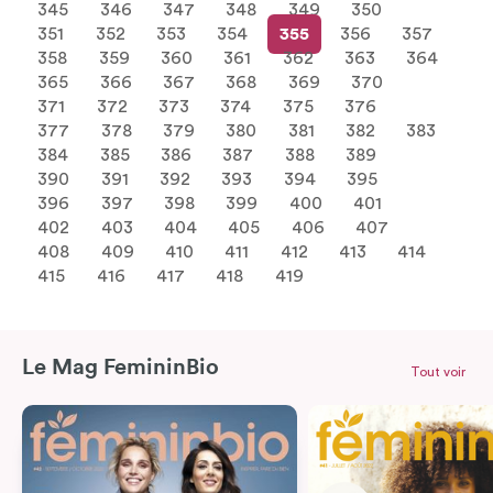
345
346
347
348
349
350
351
352
353
354
355
356
357
358
359
360
361
362
363
364
365
366
367
368
369
370
371
372
373
374
375
376
377
378
379
380
381
382
383
384
385
386
387
388
389
390
391
392
393
394
395
396
397
398
399
400
401
402
403
404
405
406
407
408
409
410
411
412
413
414
415
416
417
418
419
Le Mag FemininBio
Tout voir