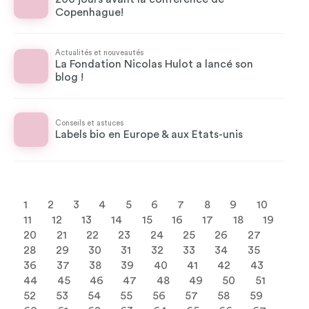
Copenhague!
Actualités et nouveautés
La Fondation Nicolas Hulot a lancé son
blog !
Conseils et astuces
Labels bio en Europe & aux Etats-unis
1
2
3
4
5
6
7
8
9
10
11
12
13
14
15
16
17
18
19
20
21
22
23
24
25
26
27
28
29
30
31
32
33
34
35
36
37
38
39
40
41
42
43
44
45
46
47
48
49
50
51
52
53
54
55
56
57
58
59