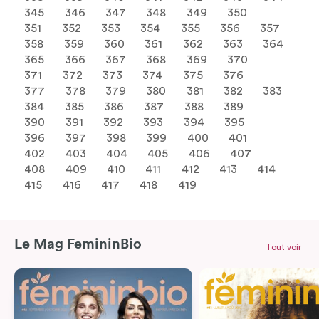
345
346
347
348
349
350
351
352
353
354
355
356
357
358
359
360
361
362
363
364
365
366
367
368
369
370
371
372
373
374
375
376
377
378
379
380
381
382
383
384
385
386
387
388
389
390
391
392
393
394
395
396
397
398
399
400
401
402
403
404
405
406
407
408
409
410
411
412
413
414
415
416
417
418
419
Le Mag FemininBio
Tout voir