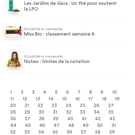
Les Jardins de Gaïa : Un thé pour soutenir
la LPO
Actualités et nouveautés
Miss Bio : classement semaine 6
Actualités et nouveautés
Noteo : limites de la notation
1
2
3
4
5
6
7
8
9
10
11
12
13
14
15
16
17
18
19
20
21
22
23
24
25
26
27
28
29
30
31
32
33
34
35
36
37
38
39
40
41
42
43
44
45
46
47
48
49
50
51
52
53
54
55
56
57
58
59