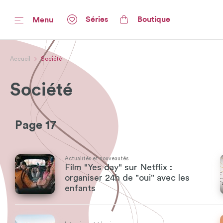
Séries
Boutique
Menu
Accueil
Société
Société
Page 17
Actualités et nouveautés
Film "Yes day" sur Netflix :
organiser 24h de "oui" avec les
enfants