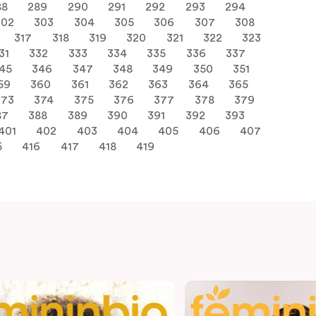
88
289
290
291
292
293
294
302
303
304
305
306
307
308
317
318
319
320
321
322
323
31
332
333
334
335
336
337
45
346
347
348
349
350
351
59
360
361
362
363
364
365
373
374
375
376
377
378
379
87
388
389
390
391
392
393
401
402
403
404
405
406
407
5
416
417
418
419