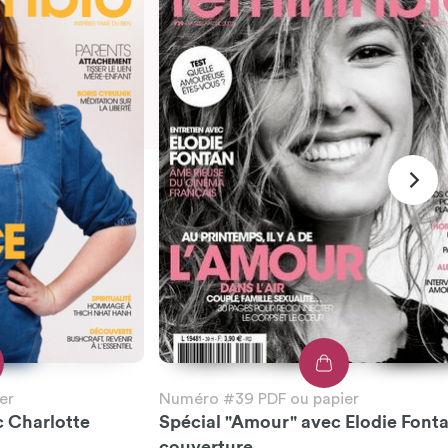
er
Numéro #39 PDF ou papier
c Charlotte
Spécial "Amour" avec Elodie Font
couverture