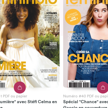
 PDF ou papier
Numéro #40 PDF ou papi
Lumière" avec Stéfi Celma en
Spécial "Chance" ave
re
Gaccio en couverture