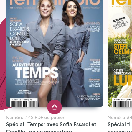
Numéro #42 PDF ou papier
Numéro #41
Spécial "Temps" avec Sofia Essaïdi et
Spécial "
Camille Lou en couverture
couvertu