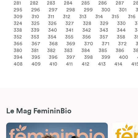
281
282
283
284
285
286
287
2
295
296
297
298
299
300
301
309
310
311
312
313
314
315
316
324
325
326
327
328
329
330
3
338
339
340
341
342
343
344
3
352
353
354
355
356
357
358
3
366
367
368
369
370
371
372
380
381
382
383
384
385
386
3
394
395
396
397
398
399
400
408
409
410
411
412
413
414
41
Le Mag FemininBio