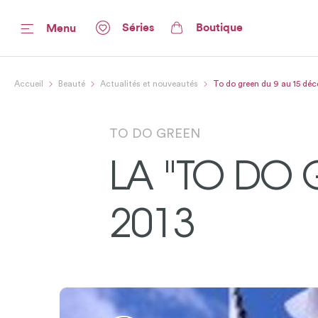
Séries
Boutique
Menu
Accueil
Beauté
Actualités et nouveautés
To do green du 9 au 15 dé
TO DO GREEN
LA "TO DO 
2013