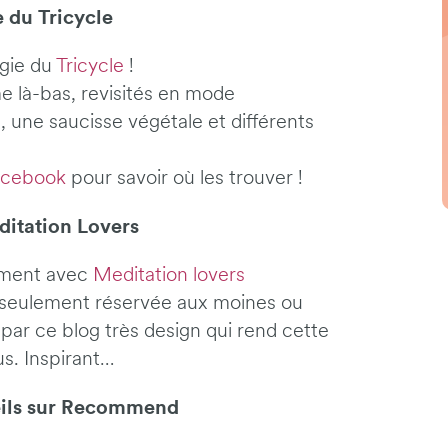
e du Tricycle
ggie du
Tricycle
!
là-bas, revisités en mode
, une saucisse végétale et différents
acebook
pour savoir où les trouver !
ditation Lovers
ement avec
Meditation lovers
s seulement réservée aux moines ou
 par ce blog très design qui rend cette
us. Inspirant…
seils sur Recommend