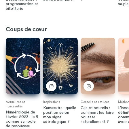
programmation et
sa pl
billetterie
Coups de cœur
Actualités et
Inspirations
Conseils et astuces
Méthode
nouveautés
Kamasutra : quelle
Cils et sourcils :
L'inco
Numérologie de
position selon
comment les faire
défini
février 2023 : le 9
mon signe
pousser
comme
comme symbole
astrologique ?
naturellement ?
avoir
de renouveau