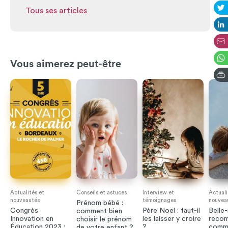
Tous ses articles
Vous aimerez peut-être
Actualités et
Conseils et astuces
Interview et
Actuali
nouveautés
témoignages
nouvea
Prénom bébé :
Congrès
Père Noël : faut-il
Belle-
comment bien
Innovation en
les laisser y croire
recom
choisir le prénom
Éducation 2023 :
?
comme
de votre enfant ?