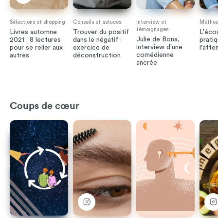
Sélections et shopping
Conseils et astuces
Interview et
Méthode
témoignages
Livres automne
Trouver du positif
L'écou
Julie de Bona,
2021 : 8 lectures
dans le négatif :
pratiq
interview d'une
pour se relier aux
exercice de
l'atte
comédienne
autres
déconstruction
ancrée
Coups de cœur