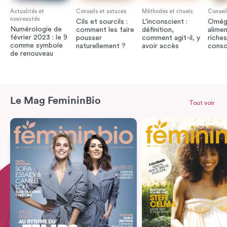
Actualités et
Conseils et astuces
Méthodes et rituels
Conseil
nouveautés
Cils et sourcils :
L'inconscient :
Oméga
Numérologie de
comment les faire
définition,
alimen
février 2023 : le 9
pousser
comment agit-il, y
riches
comme symbole
naturellement ?
avoir accès
cons
de renouveau
Le Mag FemininBio
Tout voir