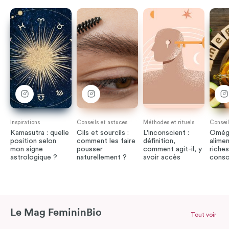
Inspirations
Conseils et astuces
Méthodes et rituels
Conseil
Kamasutra : quelle
Cils et sourcils :
L'inconscient :
Oméga
position selon
comment les faire
définition,
alimen
mon signe
pousser
comment agit-il, y
riches
astrologique ?
naturellement ?
avoir accès
cons
Le Mag FemininBio
Tout voir