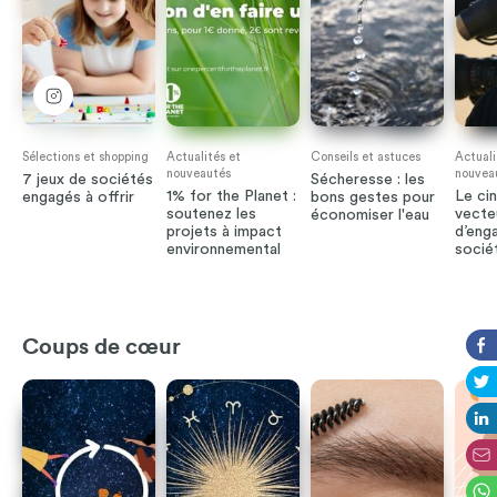
Sélections et shopping
Actualités et
Conseils et astuces
Actuali
nouveautés
nouvea
7 jeux de sociétés
Sécheresse : les
1% for the Planet :
Le ci
engagés à offrir
bons gestes pour
soutenez les
vecte
économiser l'eau
projets à impact
d’eng
environnemental
socié
Coups de cœur