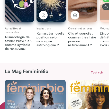
Actualités et
Inspirations
Conseils et astuces
Méthode
nouveautés
Kamasutra : quelle
Cils et sourcils :
L'inco
Numérologie de
position selon
comment les faire
défini
février 2023 : le 9
mon signe
pousser
comme
comme symbole
astrologique ?
naturellement ?
avoir
de renouveau
Le Mag FemininBio
Tout voir