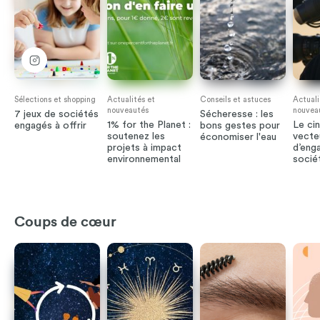
Sélections et shopping
Actualités et
Conseils et astuces
Actuali
nouveautés
nouvea
7 jeux de sociétés
Sécheresse : les
1% for the Planet :
Le ci
engagés à offrir
bons gestes pour
soutenez les
vecte
économiser l'eau
projets à impact
d’eng
environnemental
socié
Coups de cœur