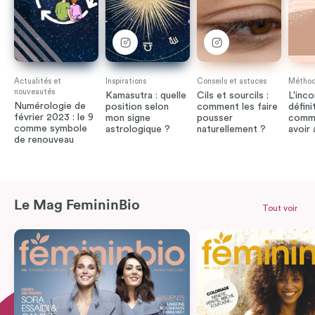
Actualités et
Inspirations
Conseils et astuces
Méthode
nouveautés
Kamasutra : quelle
Cils et sourcils :
L'inco
Numérologie de
position selon
comment les faire
défini
février 2023 : le 9
mon signe
pousser
comme
comme symbole
astrologique ?
naturellement ?
avoir
de renouveau
Le Mag FemininBio
Tout voir