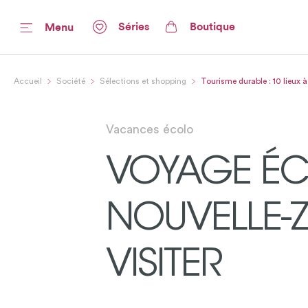
Séries
Boutique
Menu
Accueil
Société
Sélections et shopping
Tourisme durable : 10 lieux 
Vacances écolo
VOYAGE ÉC
NOUVELLE-Z
VISITER