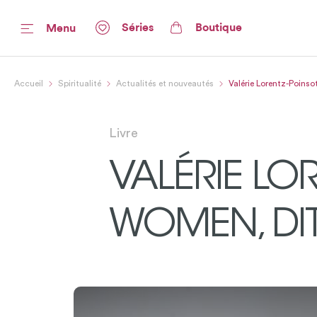
Séries
Boutique
Menu
Accueil
Spiritualité
Actualités et nouveautés
Valérie Lorentz-Poinso
Livre
VALÉRIE LO
WOMEN, DIT