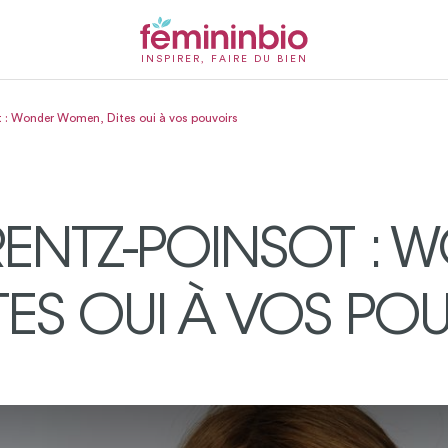
INSPIRER, FAIRE DU BIEN
t : Wonder Women, Dites oui à vos pouvoirs
RENTZ-POINSOT : 
ES OUI À VOS POU