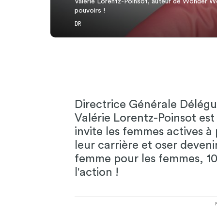
Valérie Lorentz-Poinsot, auteur de Wonder W
pouvoirs !
DR
Directrice Générale Délégu
Valérie Lorentz-Poinsot est a
invite les femmes actives 
leur carrière et oser devenir
femme pour les femmes, 100
l'action !