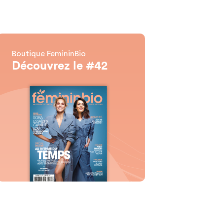
Boutique FemininBio
Découvrez le #42