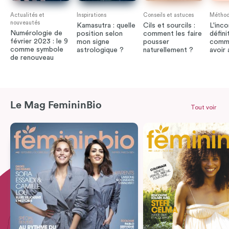
Actualités et
Inspirations
Conseils et astuces
Méthode
nouveautés
Kamasutra : quelle
Cils et sourcils :
L'inco
Numérologie de
position selon
comment les faire
défini
février 2023 : le 9
mon signe
pousser
comme
comme symbole
astrologique ?
naturellement ?
avoir
de renouveau
Le Mag FemininBio
Tout voir