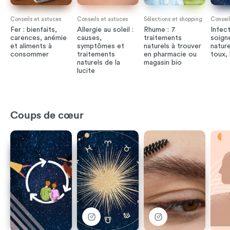
Conseils et astuces
Conseils et astuces
Sélections et shopping
Conseil
Fer : bienfaits,
Allergie au soleil :
Rhume : 7
Infec
carences, anémie
causes,
traitements
soign
et aliments à
symptômes et
naturels à trouver
nature
consommer
traitements
en pharmacie ou
toux,
naturels de la
magasin bio
lucite
Coups de cœur