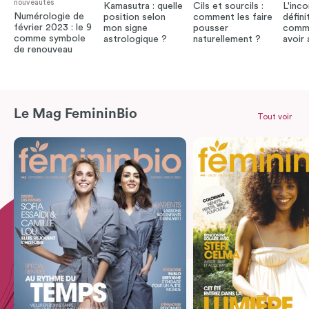
nouveautés
Kamasutra : quelle
Cils et sourcils :
L'inco
Numérologie de
position selon
comment les faire
défini
février 2023 : le 9
mon signe
pousser
comme
comme symbole
astrologique ?
naturellement ?
avoir
de renouveau
Le Mag FemininBio
Tout voir