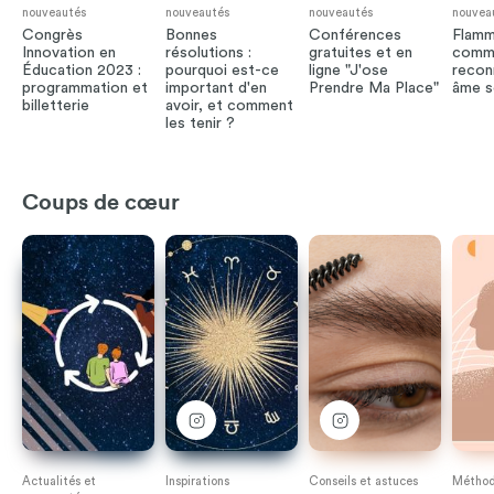
nouveautés
nouveautés
nouveautés
nouvea
Congrès
Bonnes
Conférences
Flamm
Innovation en
résolutions :
gratuites et en
comm
Éducation 2023 :
pourquoi est-ce
ligne "J'ose
recon
programmation et
important d'en
Prendre Ma Place"
âme s
billetterie
avoir, et comment
les tenir ?
Coups de cœur
Actualités et
Inspirations
Conseils et astuces
Méthode