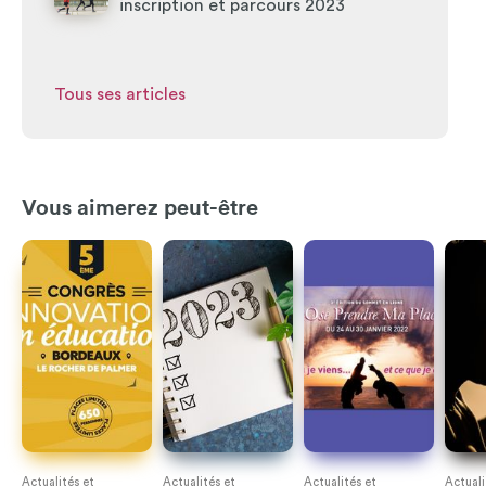
inscription et parcours 2023
Tous ses articles
Vous aimerez peut-être
Actualités et
Actualités et
Actualités et
Actuali