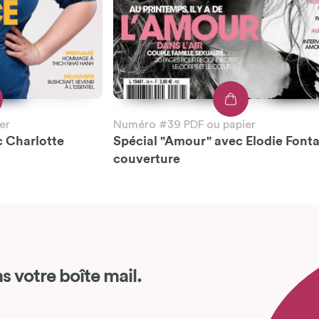
er
Numéro #39 PDF ou papier
c Charlotte
Spécial "Amour" avec Elodie Font
couverture
s votre boîte mail.