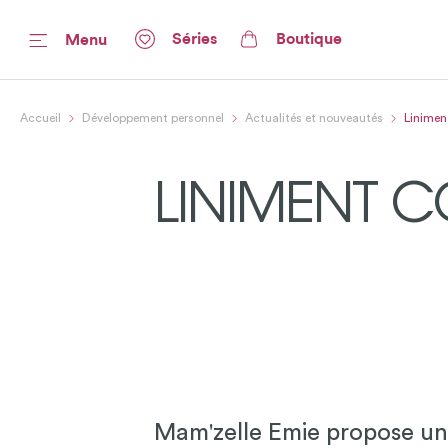
Séries
Boutique
Menu
Accueil
Développement personnel
Actualités et nouveautés
Linimen
LINIMENT C
Mam'zelle Emie propose un