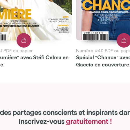
 PDF ou papier
Numéro #40 PDF ou papi
Lumière" avec Stéfi Celma en
Spécial "Chance" ave
re
Gaccio en couverture
des partages conscients et inspirants dan
Inscrivez-vous
gratuitement !