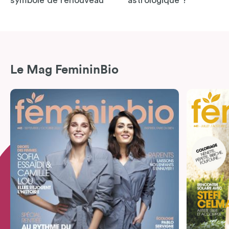
symbole de renouveau
astrologique ?
Le Mag FemininBio