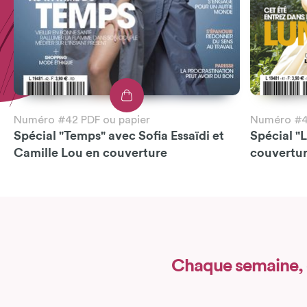
Numéro #42 PDF ou papier
Numéro #41
Spécial "Temps" avec Sofia Essaïdi et
Spécial "
Camille Lou en couverture
couvertu
Chaque semaine,