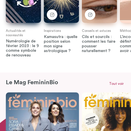
Actualités et
Inspirations
Conseils et astuces
Méthode
nouveautés
Kamasutra : quelle
Cils et sourcils :
L'inco
Numérologie de
position selon
comment les faire
défini
février 2023 : le 9
mon signe
pousser
comme
comme symbole
astrologique ?
naturellement ?
avoir
de renouveau
Le Mag FemininBio
Tout voir