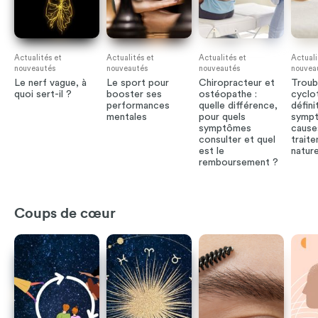
Actualités et
Actualités et
Actualités et
Actuali
nouveautés
nouveautés
nouveautés
nouvea
Le nerf vague, à
Le sport pour
Chiropracteur et
Troub
quoi sert-il ?
booster ses
ostéopathe :
cyclo
performances
quelle différence,
défini
mentales
pour quels
symp
symptômes
cause
consulter et quel
trait
est le
nature
remboursement ?
Coups de cœur