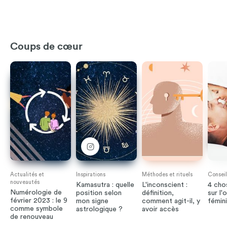
Coups de cœur
Actualités et
Inspirations
Méthodes et rituels
Conseil
nouveautés
Kamasutra : quelle
L'inconscient :
4 cho
Numérologie de
position selon
définition,
sur l
février 2023 : le 9
mon signe
comment agit-il, y
fémin
comme symbole
astrologique ?
avoir accès
de renouveau