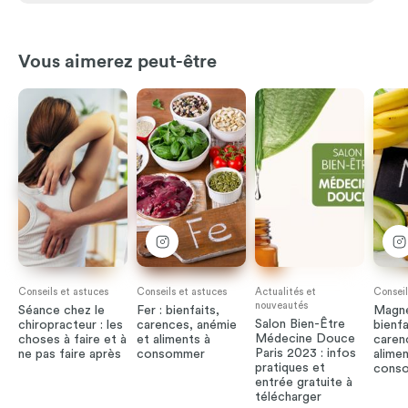
Vous aimerez peut-être
Conseils et astuces
Conseils et astuces
Actualités et
Conseil
nouveautés
Séance chez le
Fer : bienfaits,
Magné
Salon Bien-Être
chiropracteur : les
carences, anémie
bienfa
Médecine Douce
choses à faire et à
et aliments à
caren
Paris 2023 : infos
ne pas faire après
consommer
alimen
pratiques et
cons
entrée gratuite à
télécharger