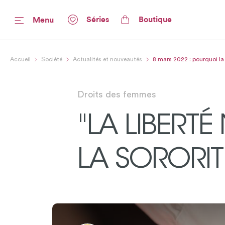
Séries
Boutique
Menu
Accueil
Société
Actualités et nouveautés
8 mars 2022 : pourquoi la 
Droits des femmes
"LA LIBERTÉ
LA SORORI