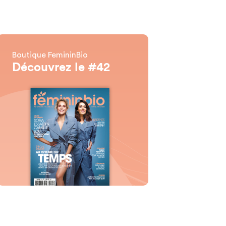
Boutique FemininBio
Découvrez le #42