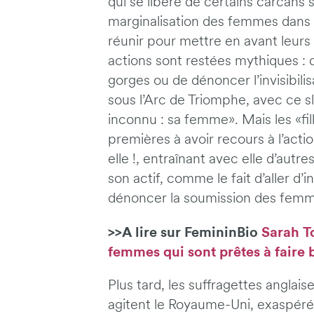
qui se libère de certains carcans s
marginalisation des femmes dans
réunir pour mettre en avant leurs
actions sont restées mythiques : q
gorges ou de dénoncer l’invisibili
sous l’Arc de Triomphe, avec ce s
inconnu : sa femme». Mais les «fil
premières à avoir recours à l’acti
elle !, entraînant avec elle d’aut
son actif, comme le fait d’aller d’
dénoncer la soumission des femm
>>A lire sur FemininBio
Sarah To
femmes qui sont prêtes à faire 
Plus tard, les suffragettes anglai
agitent le Royaume-Uni, exaspéré