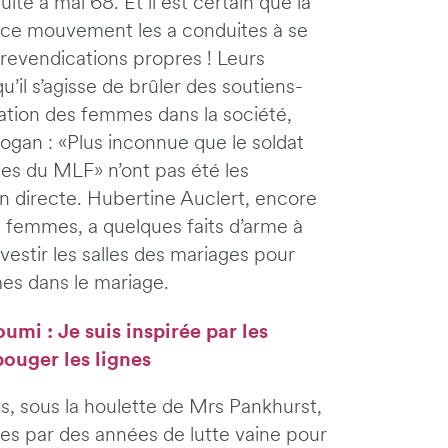
uite à mai 68. Et il est certain que la
 ce mouvement les a conduites à se
 revendications propres ! Leurs
u’il s’agisse de brûler des soutiens-
sation des femmes dans la société,
logan : «Plus inconnue que le soldat
les du MLF» n’ont pas été les
on directe. Hubertine Auclert, encore
res femmes, a quelques faits d’arme à
investir les salles des mariages pour
es dans le mariage.
umi : Je suis inspirée par les
bouger les lignes
ses, sous la houlette de Mrs Pankhurst,
es par des années de lutte vaine pour