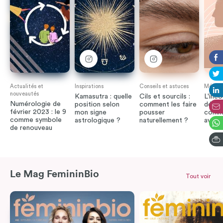
Actualités et
Inspirations
Conseils et astuces
Méthode
nouveautés
Kamasutra : quelle
Cils et sourcils :
L'inco
Numérologie de
position selon
comment les faire
défini
février 2023 : le 9
mon signe
pousser
comme
comme symbole
astrologique ?
naturellement ?
avoir
de renouveau
Le Mag FemininBio
Tout voir