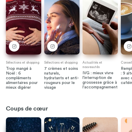
Sélections et shopping
Sélections et shopping
Actualités et
Conseil
nouveautés
Trop mangé à
7 crèmes et soins
Rempl
IVG : mieux vivre
Noël : 6
naturels,
: 9 al
l'interruption de
compléments
hydratants et anti-
avec 
grossesse grâce à
alimentaires pour
rougeurs pour le
caféi
l'accompagnement
mieux digérer
visage
Coups de cœur