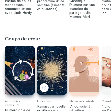
Estime de soi et
Chronique :
programme d'une
routin
ménopause,
l'humour est une
semaine (aliments
pour t
rencontre intime
question de
et quantités)
peau 
avec Linda Hardy
partage, Julie
Ida
Mamou-Mani
Coups de cœur
Actualités et
Inspirations
Méthodes et rituels
Conseil
nouveautés
Kamasutra : quelle
L'inconscient :
4 cho
Numérologie de
position selon
définition,
sur l