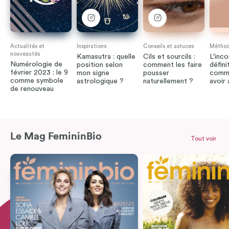
Actualités et
Inspirations
Conseils et astuces
Méthode
nouveautés
Kamasutra : quelle
Cils et sourcils :
L'inco
Numérologie de
position selon
comment les faire
défini
février 2023 : le 9
mon signe
pousser
comme
comme symbole
astrologique ?
naturellement ?
avoir
de renouveau
Le Mag FemininBio
Tout voir