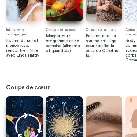
Interview et
Conseils et astuces
Conseils et astuces
Actuali
témoignages
nouvea
Manger cru :
Peau mature : la
Estime de soi et
Body P
programme d'une
routine anti-âge
ménopause,
comme
semaine (aliments
pour tonifier la
rencontre intime
accep
et quantités)
peau de Caroline
avec Linda Hardy
corps
Ida
Gome
Coups de cœur