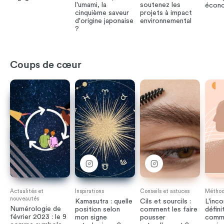
l'umami, la
soutenez les
écono
cinquième saveur
projets à impact
d'origine japonaise
environnemental
?
Coups de cœur
Actualités et
Inspirations
Conseils et astuces
Méthode
nouveautés
Kamasutra : quelle
Cils et sourcils :
L'inco
Numérologie de
position selon
comment les faire
défini
février 2023 : le 9
mon signe
pousser
comme