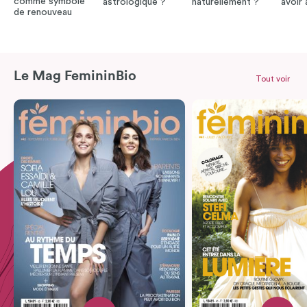
comme symbole
astrologique ?
naturellement ?
avoir
de renouveau
Le Mag FemininBio
Tout voir