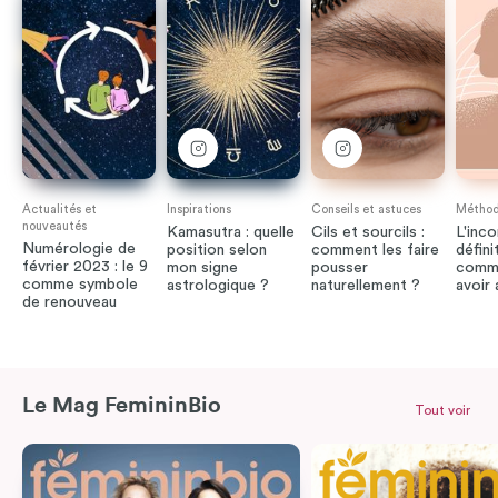
Actualités et
Inspirations
Conseils et astuces
Méthode
nouveautés
Kamasutra : quelle
Cils et sourcils :
L'inco
Numérologie de
position selon
comment les faire
défini
février 2023 : le 9
mon signe
pousser
comme
comme symbole
astrologique ?
naturellement ?
avoir
de renouveau
Le Mag FemininBio
Tout voir