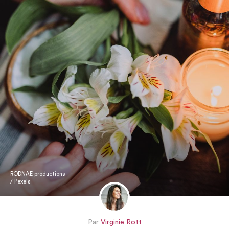
RODNAE productions
/ Pexels
Par
Virginie Rott