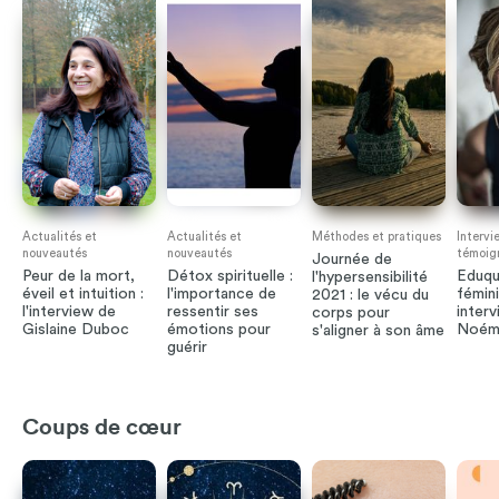
Actualités et
Actualités et
Méthodes et pratiques
Intervi
nouveautés
nouveautés
témoig
Journée de
Peur de la mort,
Détox spirituelle :
Eduqu
l'hypersensibilité
éveil et intuition :
l'importance de
fémin
2021 : le vécu du
l'interview de
ressentir ses
inter
corps pour
Gislaine Duboc
émotions pour
Noémi
s'aligner à son âme
guérir
Coups de cœur