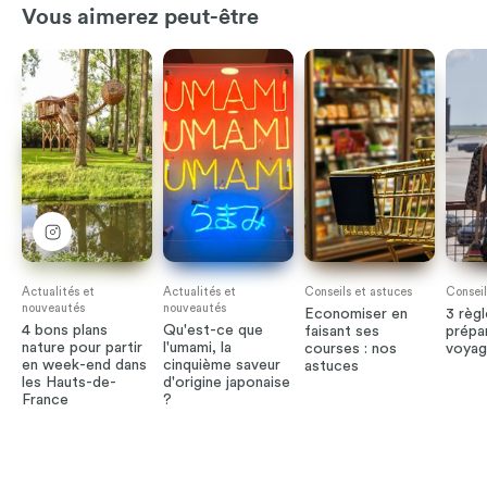
Vous aimerez peut-être
Actualités et
Actualités et
Conseils et astuces
Conseil
nouveautés
nouveautés
Economiser en
3 règl
4 bons plans
Qu'est-ce que
faisant ses
prépa
nature pour partir
l'umami, la
courses : nos
voyage
en week-end dans
cinquième saveur
astuces
les Hauts-de-
d'origine japonaise
France
?