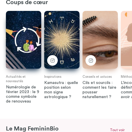
Coups de cœur
Actualités et
Inspirations
Conseils et astuces
Méthode
nouveautés
Kamasutra : quelle
Cils et sourcils :
L'inco
Numérologie de
position selon
comment les faire
défini
février 2023 : le 9
mon signe
pousser
comme
comme symbole
astrologique ?
naturellement ?
avoir
de renouveau
Le Mag FemininBio
Tout voir