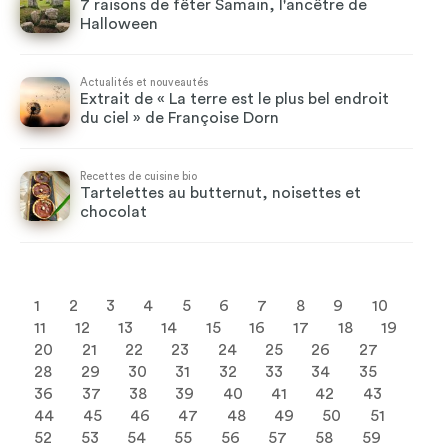
7 raisons de fêter Samain, l'ancêtre de
Halloween
Actualités et nouveautés
Extrait de « La terre est le plus bel endroit
du ciel » de Françoise Dorn
Recettes de cuisine bio
Tartelettes au butternut, noisettes et
chocolat
1
2
3
4
5
6
7
8
9
10
11
12
13
14
15
16
17
18
19
20
21
22
23
24
25
26
27
28
29
30
31
32
33
34
35
36
37
38
39
40
41
42
43
44
45
46
47
48
49
50
51
52
53
54
55
56
57
58
59