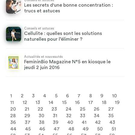
Conseils et astuces
Les secrets d'une bonne concentration :
trucs et astuces
Conseils et astuces
Cellulite : quelles sont les solutions
naturelles pour l’éliminer ?
Actualités et nouveautés
FemininBio Magazine N°5 en kiosque le
jeudi 2 juin 2016
1
2
3
4
5
6
7
8
9
10
11
12
13
14
15
16
17
18
19
20
21
22
23
24
25
26
27
28
29
30
31
32
33
34
35
36
37
38
39
40
41
42
43
44
45
46
47
48
49
50
51