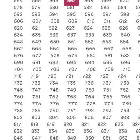
564
565
566
567
568
569
570
578
579
580
581
582
583
584
5
592
593
594
595
596
597
598
606
607
608
609
610
611
612
6
620
621
622
623
624
625
626
634
635
636
637
638
639
640
648
649
650
651
652
653
654
662
663
664
665
666
667
668
676
677
678
679
680
681
682
690
691
692
693
694
695
696
704
705
706
707
708
709
710
718
719
720
721
722
723
724
7
732
733
734
735
736
737
738
746
747
748
749
750
751
752
760
761
762
763
764
765
766
774
775
776
777
778
779
780
788
789
790
791
792
793
794
802
803
804
805
806
807
808
817
818
819
820
821
822
823
82
832
833
834
835
836
837
838
8
846
847
848
849
850
851
852
8