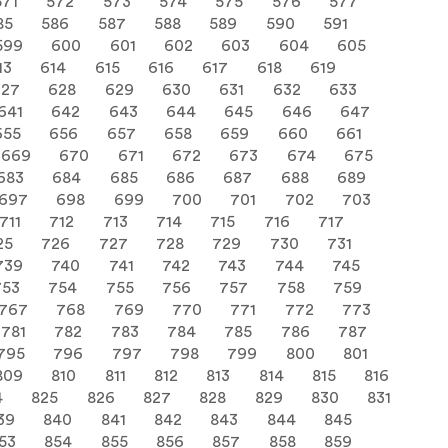
571
572
573
574
575
576
577
85
586
587
588
589
590
591
599
600
601
602
603
604
605
13
614
615
616
617
618
619
627
628
629
630
631
632
633
641
642
643
644
645
646
647
655
656
657
658
659
660
661
669
670
671
672
673
674
675
683
684
685
686
687
688
689
697
698
699
700
701
702
703
711
712
713
714
715
716
717
25
726
727
728
729
730
731
739
740
741
742
743
744
745
753
754
755
756
757
758
759
767
768
769
770
771
772
773
781
782
783
784
785
786
787
795
796
797
798
799
800
801
809
810
811
812
813
814
815
816
4
825
826
827
828
829
830
831
39
840
841
842
843
844
845
53
854
855
856
857
858
859