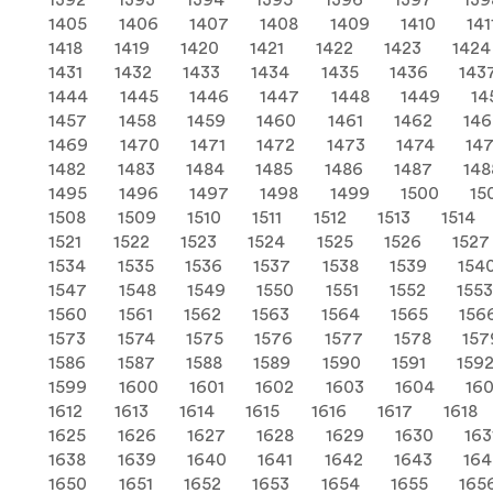
1392
1393
1394
1395
1396
1397
139
1405
1406
1407
1408
1409
1410
141
1418
1419
1420
1421
1422
1423
1424
1431
1432
1433
1434
1435
1436
143
1444
1445
1446
1447
1448
1449
14
1457
1458
1459
1460
1461
1462
146
1469
1470
1471
1472
1473
1474
14
1482
1483
1484
1485
1486
1487
148
1495
1496
1497
1498
1499
1500
15
1508
1509
1510
1511
1512
1513
1514
1521
1522
1523
1524
1525
1526
1527
1534
1535
1536
1537
1538
1539
154
1547
1548
1549
1550
1551
1552
155
1560
1561
1562
1563
1564
1565
156
1573
1574
1575
1576
1577
1578
157
1586
1587
1588
1589
1590
1591
159
1599
1600
1601
1602
1603
1604
16
1612
1613
1614
1615
1616
1617
1618
1625
1626
1627
1628
1629
1630
163
1638
1639
1640
1641
1642
1643
16
1650
1651
1652
1653
1654
1655
165