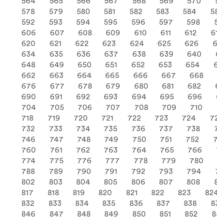
564
565
566
567
568
569
570
578
579
580
581
582
583
584
5
592
593
594
595
596
597
598
606
607
608
609
610
611
612
6
620
621
622
623
624
625
626
634
635
636
637
638
639
640
648
649
650
651
652
653
654
662
663
664
665
666
667
668
676
677
678
679
680
681
682
690
691
692
693
694
695
696
704
705
706
707
708
709
710
718
719
720
721
722
723
724
7
732
733
734
735
736
737
738
746
747
748
749
750
751
752
760
761
762
763
764
765
766
774
775
776
777
778
779
780
788
789
790
791
792
793
794
802
803
804
805
806
807
808
817
818
819
820
821
822
823
82
832
833
834
835
836
837
838
8
846
847
848
849
850
851
852
8