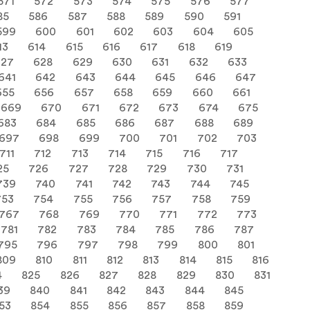
571
572
573
574
575
576
577
85
586
587
588
589
590
591
599
600
601
602
603
604
605
13
614
615
616
617
618
619
627
628
629
630
631
632
633
641
642
643
644
645
646
647
655
656
657
658
659
660
661
669
670
671
672
673
674
675
683
684
685
686
687
688
689
697
698
699
700
701
702
703
711
712
713
714
715
716
717
25
726
727
728
729
730
731
739
740
741
742
743
744
745
753
754
755
756
757
758
759
767
768
769
770
771
772
773
781
782
783
784
785
786
787
795
796
797
798
799
800
801
809
810
811
812
813
814
815
816
4
825
826
827
828
829
830
831
39
840
841
842
843
844
845
53
854
855
856
857
858
859