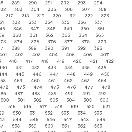
88
289
290
291
292
293
294
302
303
304
305
306
307
308
317
318
319
320
321
322
323
31
332
333
334
335
336
337
45
346
347
348
349
350
351
59
360
361
362
363
364
365
373
374
375
376
377
378
379
87
388
389
390
391
392
393
401
402
403
404
405
406
407
5
416
417
418
419
420
421
422
430
431
432
433
434
435
436
444
445
446
447
448
449
450
458
459
460
461
462
463
464
472
473
474
475
476
477
478
486
487
488
489
490
491
492
500
501
502
503
504
505
506
515
516
517
518
519
520
521
29
530
531
532
533
534
535
43
544
545
546
547
548
549
57
558
559
560
561
562
563