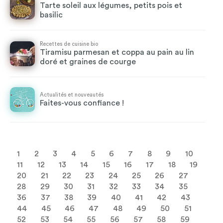
Tarte soleil aux légumes, petits pois et
basilic
Recettes de cuisine bio
Tiramisu parmesan et coppa au pain au lin
doré et graines de courge
Actualités et nouveautés
Faites-vous confiance !
1
2
3
4
5
6
7
8
9
10
11
12
13
14
15
16
17
18
19
20
21
22
23
24
25
26
27
28
29
30
31
32
33
34
35
36
37
38
39
40
41
42
43
44
45
46
47
48
49
50
51
52
53
54
55
56
57
58
59