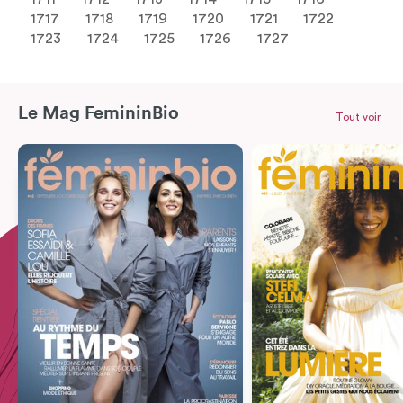
1717
1718
1719
1720
1721
1722
1723
1724
1725
1726
1727
Le Mag FemininBio
Tout voir