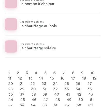
La pompe à chaleur
Conseils et astuces
Le chauffage au bois
Conseils et astuces
Le chauffage solaire
1
2
3
4
5
6
7
8
9
10
11
12
13
14
15
16
17
18
19
20
21
22
23
24
25
26
27
28
29
30
31
32
33
34
35
36
37
38
39
40
41
42
43
44
45
46
47
48
49
50
51
52
53
54
55
56
57
58
59