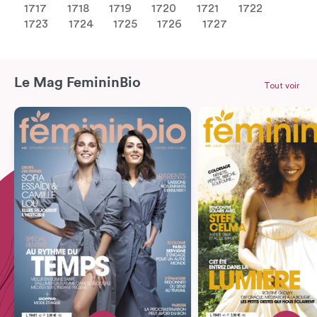
1717
1718
1719
1720
1721
1722
1723
1724
1725
1726
1727
Le Mag FemininBio
Tout voir