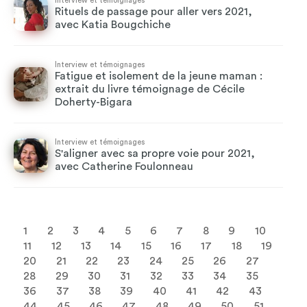
Interview et témoignages
Rituels de passage pour aller vers 2021,
avec Katia Bougchiche
Interview et témoignages
Fatigue et isolement de la jeune maman :
extrait du livre témoignage de Cécile
Doherty-Bigara
Interview et témoignages
S'aligner avec sa propre voie pour 2021,
avec Catherine Foulonneau
1
2
3
4
5
6
7
8
9
10
11
12
13
14
15
16
17
18
19
20
21
22
23
24
25
26
27
28
29
30
31
32
33
34
35
36
37
38
39
40
41
42
43
44
45
46
47
48
49
50
51