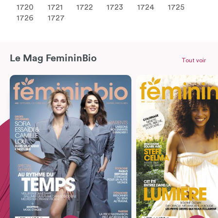
1720
1721
1722
1723
1724
1725
1726
1727
Le Mag FemininBio
Tout voir