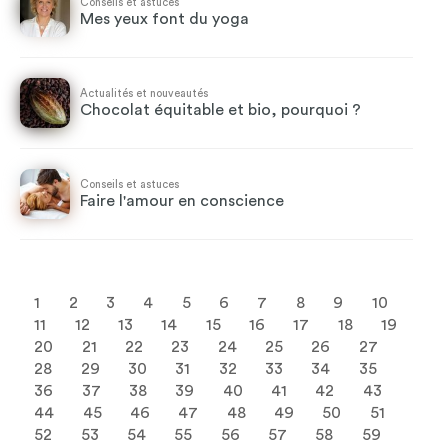
Conseils et astuces
Mes yeux font du yoga
Actualités et nouveautés
Chocolat équitable et bio, pourquoi ?
Conseils et astuces
Faire l'amour en conscience
1
2
3
4
5
6
7
8
9
10
11
12
13
14
15
16
17
18
19
20
21
22
23
24
25
26
27
28
29
30
31
32
33
34
35
36
37
38
39
40
41
42
43
44
45
46
47
48
49
50
51
52
53
54
55
56
57
58
59