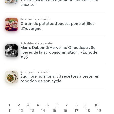
chez soi
Recettes de cuisine bio
Gratin de patates douces, poire et Bleu
d’Auvergne
Actualités et nouveautés
Marie Duboin & Herveline Giraudeau : Se
libérer de la surconsommation ! - Épisode
#83
Recettes de cuisine bio
Équilibre hormonal : 3 recettes à tester en
fonction de son cycle
1
2
3
4
5
6
7
8
9
10
11
12
13
14
15
16
17
18
19