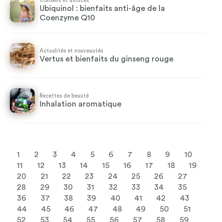
Conseils et astuces
Ubiquinol : bienfaits anti-âge de la
Coenzyme Q10
Actualités et nouveautés
Vertus et bienfaits du ginseng rouge
Recettes de beauté
Inhalation aromatique
1
2
3
4
5
6
7
8
9
10
11
12
13
14
15
16
17
18
19
20
21
22
23
24
25
26
27
28
29
30
31
32
33
34
35
36
37
38
39
40
41
42
43
44
45
46
47
48
49
50
51
52
53
54
55
56
57
58
59