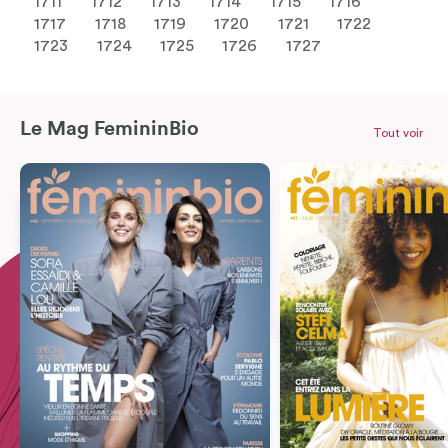
1711
1712
1713
1714
1715
1716
1717
1718
1719
1720
1721
1722
1723
1724
1725
1726
1727
Le Mag FemininBio
Tout voir