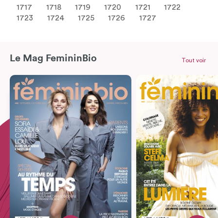
1717
1718
1719
1720
1721
1722
1723
1724
1725
1726
1727
Le Mag FemininBio
Tout voir