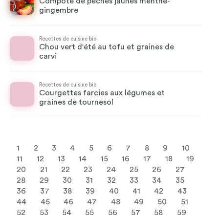
Compote de pêches jaunes menthe-
gingembre
Recettes de cuisine bio
Chou vert d'été au tofu et graines de
carvi
Recettes de cuisine bio
Courgettes farcies aux légumes et
graines de tournesol
1
2
3
4
5
6
7
8
9
10
11
12
13
14
15
16
17
18
19
20
21
22
23
24
25
26
27
28
29
30
31
32
33
34
35
36
37
38
39
40
41
42
43
44
45
46
47
48
49
50
51
52
53
54
55
56
57
58
59