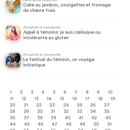
Recettes de cuisine bio
Cake au jambon, courgettes et fromage
de chèvre frais
Actualités et nouveautés
Appel à témoins: je suis cœliaque ou
intolérante au gluten
Actualités et nouveautés
Le festival du féminin, un voyage
initiatique
1
2
3
4
5
6
7
8
9
10
11
12
13
14
15
16
17
18
19
20
21
22
23
24
25
26
27
28
29
30
31
32
33
34
35
36
37
38
39
40
41
42
43
44
45
46
47
48
49
50
51