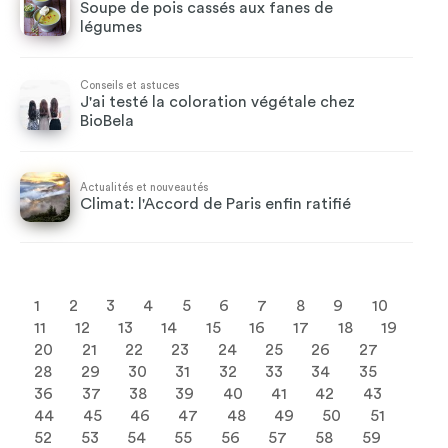
Soupe de pois cassés aux fanes de
légumes
Conseils et astuces
J'ai testé la coloration végétale chez
BioBela
Actualités et nouveautés
Climat: l'Accord de Paris enfin ratifié
1
2
3
4
5
6
7
8
9
10
11
12
13
14
15
16
17
18
19
20
21
22
23
24
25
26
27
28
29
30
31
32
33
34
35
36
37
38
39
40
41
42
43
44
45
46
47
48
49
50
51
52
53
54
55
56
57
58
59