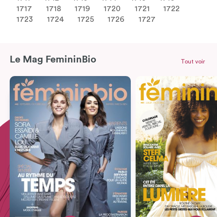
1717
1718
1719
1720
1721
1722
1723
1724
1725
1726
1727
Le Mag FemininBio
Tout voir