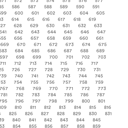
571
572
573
574
575
576
577
85
586
587
588
589
590
591
599
600
601
602
603
604
605
13
614
615
616
617
618
619
627
628
629
630
631
632
633
641
642
643
644
645
646
647
655
656
657
658
659
660
661
669
670
671
672
673
674
675
683
684
685
686
687
688
689
697
698
699
700
701
702
703
711
712
713
714
715
716
717
25
726
727
728
729
730
731
739
740
741
742
743
744
745
753
754
755
756
757
758
759
767
768
769
770
771
772
773
781
782
783
784
785
786
787
795
796
797
798
799
800
801
809
810
811
812
813
814
815
816
4
825
826
827
828
829
830
831
39
840
841
842
843
844
845
53
854
855
856
857
858
859