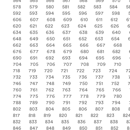
564
565
566
567
568
569
570
578
579
580
581
582
583
584
5
592
593
594
595
596
597
598
606
607
608
609
610
611
612
6
620
621
622
623
624
625
626
634
635
636
637
638
639
640
648
649
650
651
652
653
654
662
663
664
665
666
667
668
676
677
678
679
680
681
682
690
691
692
693
694
695
696
704
705
706
707
708
709
710
718
719
720
721
722
723
724
7
732
733
734
735
736
737
738
746
747
748
749
750
751
752
760
761
762
763
764
765
766
774
775
776
777
778
779
780
788
789
790
791
792
793
794
802
803
804
805
806
807
808
817
818
819
820
821
822
823
82
832
833
834
835
836
837
838
8
846
847
848
849
850
851
852
8