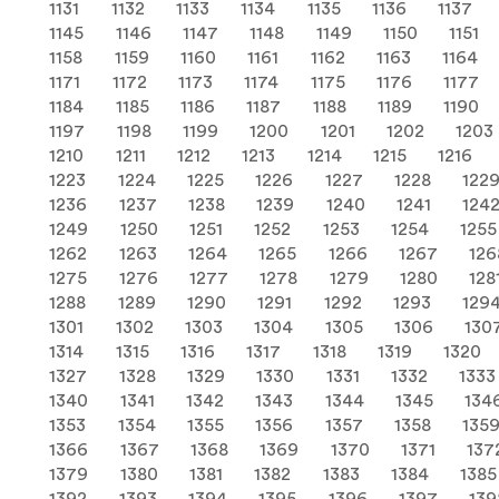
1131
1132
1133
1134
1135
1136
1137
1145
1146
1147
1148
1149
1150
1151
1158
1159
1160
1161
1162
1163
1164
1171
1172
1173
1174
1175
1176
1177
1184
1185
1186
1187
1188
1189
1190
1197
1198
1199
1200
1201
1202
1203
1210
1211
1212
1213
1214
1215
1216
1223
1224
1225
1226
1227
1228
122
1236
1237
1238
1239
1240
1241
124
1249
1250
1251
1252
1253
1254
1255
1262
1263
1264
1265
1266
1267
126
1275
1276
1277
1278
1279
1280
128
1288
1289
1290
1291
1292
1293
129
1301
1302
1303
1304
1305
1306
130
1314
1315
1316
1317
1318
1319
1320
1327
1328
1329
1330
1331
1332
1333
1340
1341
1342
1343
1344
1345
134
1353
1354
1355
1356
1357
1358
135
1366
1367
1368
1369
1370
1371
137
1379
1380
1381
1382
1383
1384
1385