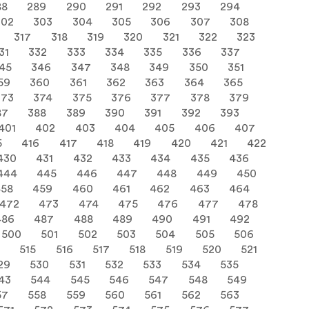
88
289
290
291
292
293
294
302
303
304
305
306
307
308
317
318
319
320
321
322
323
31
332
333
334
335
336
337
45
346
347
348
349
350
351
59
360
361
362
363
364
365
373
374
375
376
377
378
379
87
388
389
390
391
392
393
401
402
403
404
405
406
407
5
416
417
418
419
420
421
422
430
431
432
433
434
435
436
444
445
446
447
448
449
450
458
459
460
461
462
463
464
472
473
474
475
476
477
478
486
487
488
489
490
491
492
500
501
502
503
504
505
506
515
516
517
518
519
520
521
29
530
531
532
533
534
535
43
544
545
546
547
548
549
57
558
559
560
561
562
563