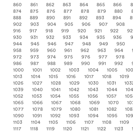
860
861
862
863
864
865
866
874
875
876
877
878
879
880
888
889
890
891
892
893
894
8
902
903
904
905
906
907
908
916
917
918
919
920
921
922
92
930
931
932
933
934
935
936
944
945
946
947
948
949
950
958
959
960
961
962
963
964
972
973
974
975
976
977
978
986
987
988
989
990
991
992
1000
1001
1002
1003
1004
1005
10
1013
1014
1015
1016
1017
1018
1019
1026
1027
1028
1029
1030
1031
103
1039
1040
1041
1042
1043
1044
10
1052
1053
1054
1055
1056
1057
105
1065
1066
1067
1068
1069
1070
10
1077
1078
1079
1080
1081
1082
108
1090
1091
1092
1093
1094
1095
10
1103
1104
1105
1106
1107
1108
1109
1117
1118
1119
1120
1121
1122
1123