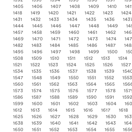
1392
1393
1394
1395
1396
1397
139
1405
1406
1407
1408
1409
1410
141
1418
1419
1420
1421
1422
1423
1424
1431
1432
1433
1434
1435
1436
143
1444
1445
1446
1447
1448
1449
14
1457
1458
1459
1460
1461
1462
146
1469
1470
1471
1472
1473
1474
14
1482
1483
1484
1485
1486
1487
148
1495
1496
1497
1498
1499
1500
15
1508
1509
1510
1511
1512
1513
1514
1521
1522
1523
1524
1525
1526
1527
1534
1535
1536
1537
1538
1539
154
1547
1548
1549
1550
1551
1552
155
1560
1561
1562
1563
1564
1565
156
1573
1574
1575
1576
1577
1578
157
1586
1587
1588
1589
1590
1591
159
1599
1600
1601
1602
1603
1604
16
1612
1613
1614
1615
1616
1617
1618
1625
1626
1627
1628
1629
1630
163
1638
1639
1640
1641
1642
1643
16
1650
1651
1652
1653
1654
1655
165