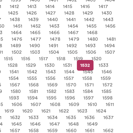
8
1399
1400
1401
1402
1403
1404
1
1412
1413
1414
1415
1416
1417
1425
1426
1427
1428
1429
1430
7
1438
1439
1440
1441
1442
1443
50
1451
1452
1453
1454
1455
1456
3
1464
1465
1466
1467
1468
75
1476
1477
1478
1479
1480
1481
8
1489
1490
1491
1492
1493
1494
01
1502
1503
1504
1505
1506
1507
1515
1516
1517
1518
1519
1520
1528
1529
1530
1531
1532
1533
0
1541
1542
1543
1544
1545
1546
3
1554
1555
1556
1557
1558
1559
6
1567
1568
1569
1570
1571
1572
9
1580
1581
1582
1583
1584
1585
2
1593
1594
1595
1596
1597
1598
05
1606
1607
1608
1609
1610
1611
1619
1620
1621
1622
1623
1624
1
1632
1633
1634
1635
1636
1637
44
1645
1646
1647
1648
1649
6
1657
1658
1659
1660
1661
1662