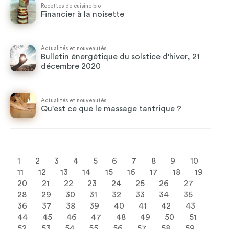
Recettes de cuisine bio
Financier à la noisette
Actualités et nouveautés
Bulletin énergétique du solstice d'hiver, 21
décembre 2020
Actualités et nouveautés
Qu'est ce que le massage tantrique ?
1
2
3
4
5
6
7
8
9
10
11
12
13
14
15
16
17
18
19
20
21
22
23
24
25
26
27
28
29
30
31
32
33
34
35
36
37
38
39
40
41
42
43
44
45
46
47
48
49
50
51
52
53
54
55
56
57
58
59