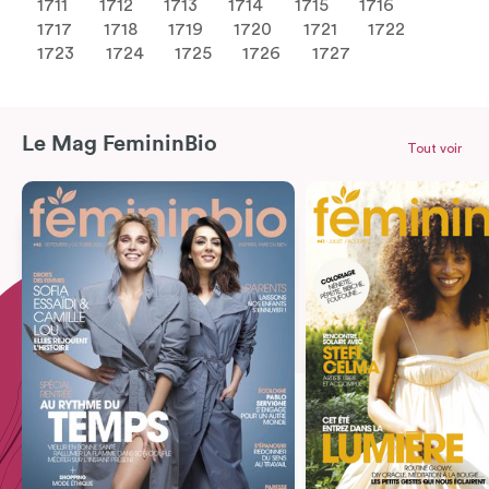
1711
1712
1713
1714
1715
1716
1717
1718
1719
1720
1721
1722
1723
1724
1725
1726
1727
Le Mag FemininBio
Tout voir