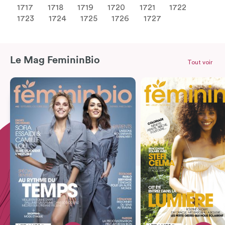
1717
1718
1719
1720
1721
1722
1723
1724
1725
1726
1727
Le Mag FemininBio
Tout voir