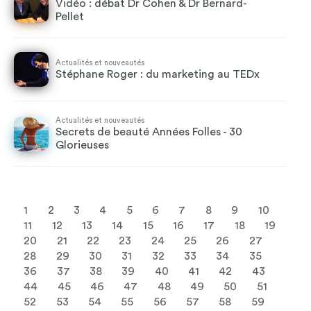
Vidéo : débat Dr Cohen & Dr Bernard-
Pellet
Actualités et nouveautés
Stéphane Roger : du marketing au TEDx
Actualités et nouveautés
Secrets de beauté Années Folles - 30
Glorieuses
1
2
3
4
5
6
7
8
9
10
11
12
13
14
15
16
17
18
19
20
21
22
23
24
25
26
27
28
29
30
31
32
33
34
35
36
37
38
39
40
41
42
43
44
45
46
47
48
49
50
51
52
53
54
55
56
57
58
59