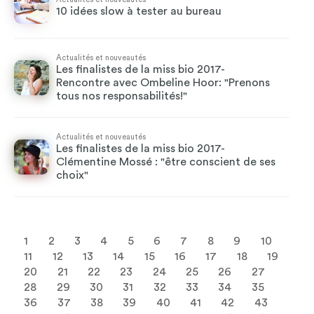
10 idées slow à tester au bureau
Actualités et nouveautés
Les finalistes de la miss bio 2017-
Rencontre avec Ombeline Hoor: "Prenons
tous nos responsabilités!"
Actualités et nouveautés
Les finalistes de la miss bio 2017-
Clémentine Mossé : "être conscient de ses
choix"
1
2
3
4
5
6
7
8
9
10
11
12
13
14
15
16
17
18
19
20
21
22
23
24
25
26
27
28
29
30
31
32
33
34
35
36
37
38
39
40
41
42
43