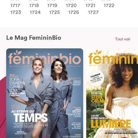
1717
1718
1719
1720
1721
1722
1723
1724
1725
1726
1727
Le Mag FemininBio
Tout voir