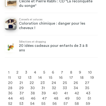
Cécile et Pierre Rabhi : CD "La reconquête
du songe"
Conseils et astuces
Coloration chimique : danger pour les
cheveux !
Sélections et shopping
20 idées cadeaux pour enfants de 3 à 8
ans
1
2
3
4
5
6
7
8
9
10
11
12
13
14
15
16
17
18
19
20
21
22
23
24
25
26
27
28
29
30
31
32
33
34
35
36
37
38
39
40
41
42
43
44
45
46
47
48
49
50
51
52
53
54
55
56
57
58
59